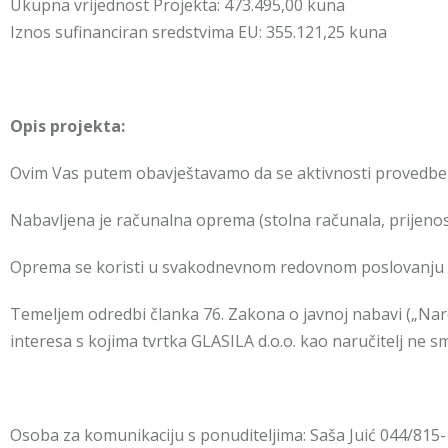
Ukupna vrijednost Projekta: 473.495,00 kuna
Iznos sufinanciran sredstvima EU: 355.121,25 kuna
Opis projekta:
Ovim Vas putem obavještavamo da se aktivnosti provedbe 
Nabavljena je računalna oprema (stolna računala, prijenosa
Oprema se koristi u svakodnevnom redovnom poslovanju za
Temeljem odredbi članka 76. Zakona o javnoj nabavi („Nar
interesa s kojima tvrtka GLASILA d.o.o. kao naručitelj ne s
Osoba za komunikaciju s ponuditeljima: Saša Juić 044/815