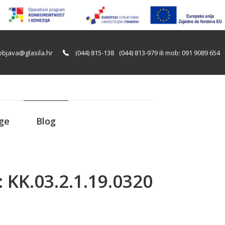
objava@glasila.hr
(044) 815-138
(044) 813-979 ili mob: 091 9089 654
uge
Blog
KK.03.2.1.19.0320