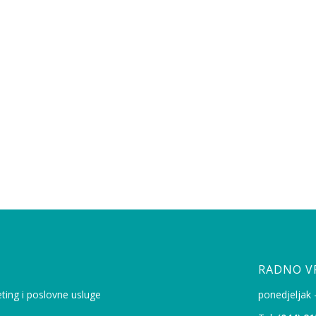
RADNO V
eting i poslovne usluge
ponedjeljak 