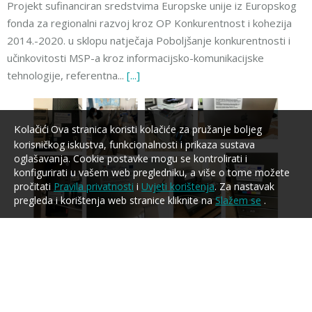
Projekt sufinanciran sredstvima Europske unije iz Europskog
fonda za regionalni razvoj kroz OP Konkurentnost i kohezija
2014.-2020. u sklopu natječaja Poboljšanje konkurentnosti i
učinkovitosti MSP-a kroz informacijsko-komunikacijske
tehnologije, referentna...
[...]
Kolačići
Ova stranica koristi kolačiće za pružanje boljeg
korisničkog iskustva, funkcionalnosti i prikaza sustava
oglašavanja. Cookie postavke mogu se kontrolirati i
konfigurirati u vašem web pregledniku, a više o tome možete
pročitati
Pravila privatnosti
i
Uvjeti korištenja
. Za nastavak
pregleda i korištenja web stranice kliknite na
Slažem se
.
30. prosinca. 2020